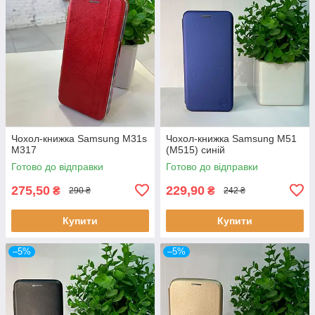
Чохол-книжка Samsung M31s
Чохол-книжка Samsung M51
M317
(M515) синій
Готово до відправки
Готово до відправки
275,50
229,90
₴
₴
290 ₴
242 ₴
Купити
Купити
–5%
–5%