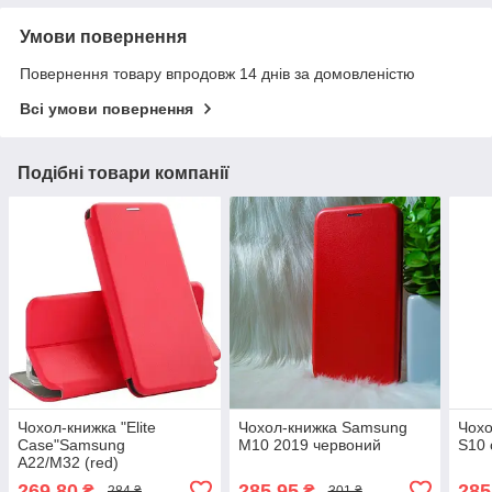
Умови повернення
Повернення товару впродовж 14 днів за домовленістю
Всі умови повернення
Подібні товари компанії
Чохол-книжка "Elite
Чохол-книжка Samsung
Чох
Case"Samsung
M10 2019 червоний
S10 
A22/M32 (red)
269,80
285,95
285
₴
₴
284 ₴
301 ₴