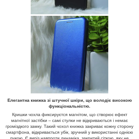
Елегантна книжка зі штучної шкіри, що володіє високою
функціональністю.
Кришки чохла фиксируєтся магнітом, що створює ефект
магнітної застібки – самі стулки не відкриваються і немає
громіздкого замку. Такий
чохол книжка
закриває кожну сторону
смартфона, відкривається убік, зручний у використанні однією
рукою. Є виріз навпроти
динаміка
, закритий сіткою, яку не