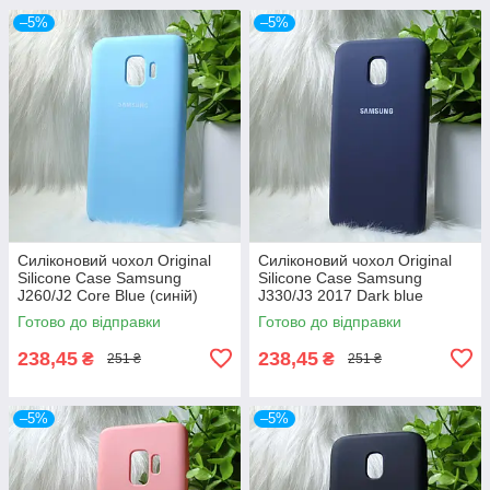
–5%
–5%
Силіконовий чохол Original
Силіконовий чохол Original
Silicone Case Samsung
Silicone Case Samsung
J260/J2 Core Blue (синій)
J330/J3 2017 Dark blue
(темно-синій)
Готово до відправки
Готово до відправки
238,45
238,45
₴
₴
251 ₴
251 ₴
–5%
–5%