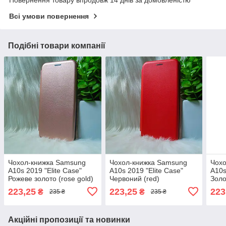
Повернення товару впродовж 14 днів за домовленістю
Всі умови повернення
Подібні товари компанії
Чохол-книжка Samsung
Чохол-книжка Samsung
Чох
A10s 2019 "Elite Case"
A10s 2019 "Elite Case"
A10s
Рожеве золото (rose gold)
Червоний (red)
Золо
223,25
223,25
223
₴
₴
235 ₴
235 ₴
Акційні пропозиції та новинки