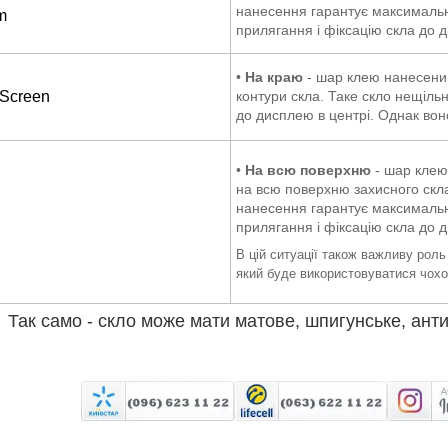
нанесення гарантує максималь
m
прилягання і фіксацію скла до 
•
На краю
- шар клею нанесений
 Screen
контури скла. Таке скло нещіль
до дисплею в центрі. Однак во
•
На всю поверхню
- шар клею
на всю поверхню захисного скла
нанесення гарантує максималь
прилягання і фіксацію скла до 
В цій ситуації також важливу роль 
який буде використовуватися чохо
Так само - скло може мати матове, шпигунське, ант