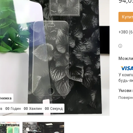
94,0
Купи
+380 (6
У компа
будь-я
поверн
ів
0
0
Годин
0
0
Хвилин
0
0
Секунд