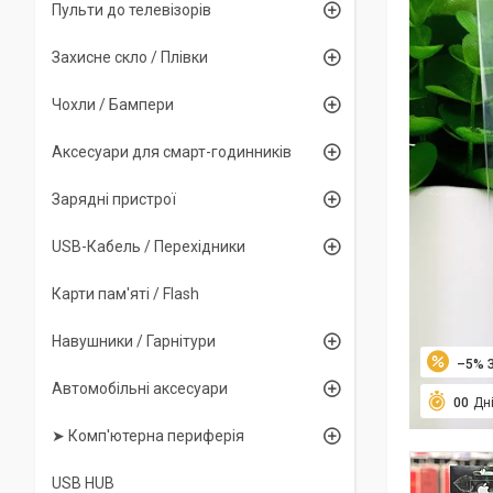
Пульти до телевізорів
Захисне скло / Плівки
Чохли / Бампери
Аксесуари для смарт-годинників
Зарядні пристрої
USB-Кабель / Перехідники
Карти пам'яті / Flash
Навушники / Гарнітури
–5%
Автомобільні аксесуари
0
0
Дн
➤ Комп'ютерна периферія
USB HUB