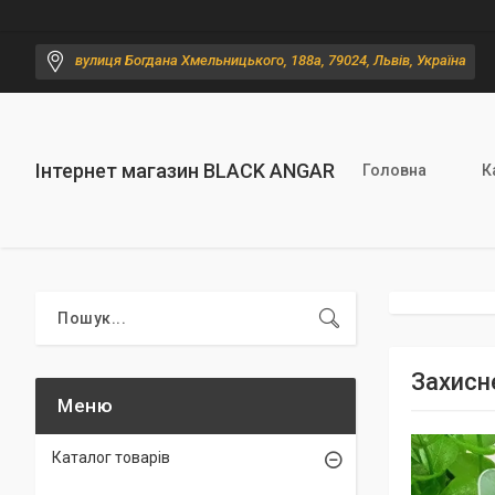
вулиця Богдана Хмельницького, 188а, 79024, Львів, Україна
Інтернет магазин BLACK ANGAR
Головна
К
Захисн
Каталог товарів