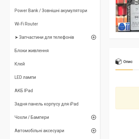
Power Bank / Зовнішні акумулятори
Wi-Fi Router
➤ Запчастини для телефонів
Блоки живлення
Опис
Клей
LED лампи
АКБ IPad
Задня панель корпусу для iPad
Чохли / Бампери
Автомобільні аксесуари