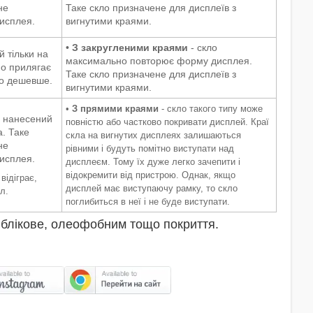
не
Таке скло призначене для дисплеїв з
дисплея.
вигнутими краями.
•
З закругленими краями
- скло
 тільки на
максимально повторює форму дисплея.
но прилягає
Таке скло призначене для дисплеїв з
но дешевше.
вигнутими краями.
•
З прямими краями
- скло такого типу може
 нанесений
повністю або частково покривати дисплей. Краї
. Таке
скла на вигнутих дисплеях залишаються
не
рівними і будуть помітно виступати над
дисплея.
дисплеєм. Тому їх дуже легко зачепити і
відокремити від пристрою. Однак, якщо
відіграє,
дисплей має виступаючу рамку, то скло
л.
поглибиться в неї і не буде виступати.
иблікове, олеофобним тощо покриття.