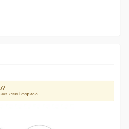
о?
сення клею і формою