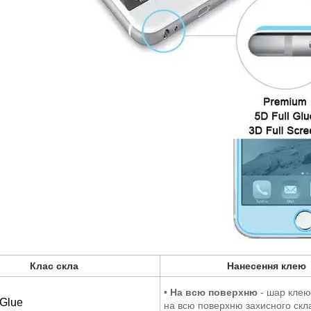
Клас скла
Нанесення клею
•
На всю поверхню
- шар клею
 Glue
на всю поверхню захисного скла