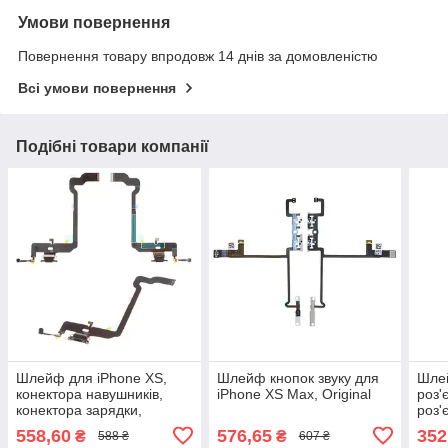
Умови повернення
Повернення товару впродовж 14 днів за домовленістю
Всі умови повернення
Подібні товари компанії
Шлейф для iPhone XS,
Шлейф кнопок звуку для
Шлей
конектора навушників,
iPhone XS Max, Original
роз'
конектора зарядки,
роз'
чорний, з мікрофоном,
iPho
558,60
576,65
352
₴
₴
588 ₴
607 ₴
Original (PRC)
сіри