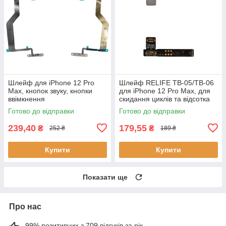
Шлейф для iPhone 12 Pro
Шлейф RELIFE TB-05/TB-06
Max, кнопок звуку, кнопки
для iPhone 12 Pro Max, для
ввімкнення
скидання циклів та відсотка
зносу акумулятора
Готово до відправки
Готово до відправки
239,40
179,55
₴
₴
252 ₴
189 ₴
Купити
Купити
Показати ще
Про нас
99% позитивних з 709 відгуків за рік