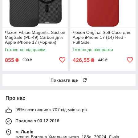
Чохол Piblue Magentic Suction
Чохол Original Soft Case для
MagSafe (PL-49) Carbon для
Apple iPhone 17 (14) Red -
Apple iPhone 17 (Чорний)
Full Side
Готово до відправки
Готово до відправки
855
426,55
₴
₴
900 ₴
449 ₴
Показати ще
Про нас
99% позитивних з 707 відгуків за рік
Працює з 03.12.2019
м. Львів
вулиця Богдана Хмельницького, 188а, 79024, Львів,