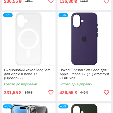
236,55
136,80
₴
₴
249 ₴
144 ₴
–5%
–5%
Силіконовий чохол MagSafe
Чохол Original Soft Case для
для Apple iPhone 17
Apple iPhone 17 (71) Amethyst
(Прозорий)
- Full Side
Готово до відправки
Готово до відправки
331,55
426,55
₴
₴
349 ₴
449 ₴
–5%
–5%