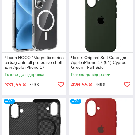
Чохол HOCO "Magnetic series
Чохол Original Soft Case для
airbag anti-fall protective shell"
Apple iPhone 17 (64) Cyprus
для Apple iPhone 17
Green - Full Side
(прозорий)
Готово до відправки
Готово до відправки
331,55
426,55
₴
₴
349 ₴
449 ₴
–5%
–5%