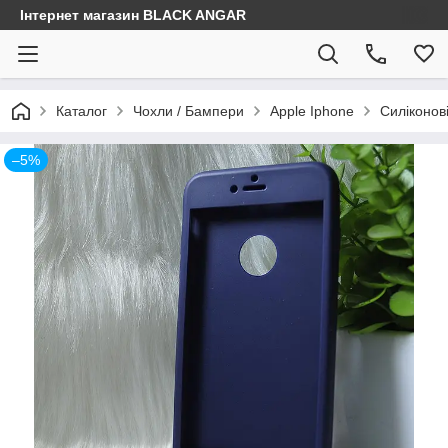
Інтернет магазин BLACK ANGAR
Каталог
Чохли / Бампери
Apple Iphone
Силіконов
–5%