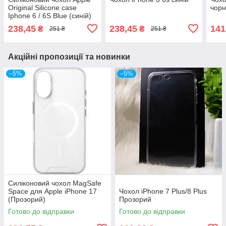
Original Silicone case
чор
Iphone 6 / 6S Blue (синій)
238,45
238,45
141
₴
₴
251 ₴
251 ₴
Акційні пропозиції та новинки
–5%
–5%
Силіконовий чохол MagSafe
Space для Apple iPhone 17
Чохол iPhone 7 Plus/8 Plus
(Прозорий)
Прозорий
Готово до відправки
Готово до відправки