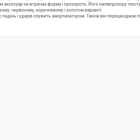
м аксесуар не втрачає форму і прозорість. Його напівпрозору текс
ому, червоному, коричневому і золотом варіанті.
ас падінь і ударів служить амортизатором. Також він перешкоджає 