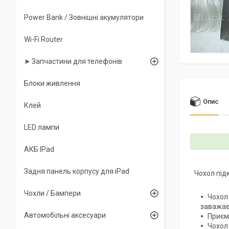
Power Bank / Зовнішні акумулятори
Wi-Fi Router
➤ Запчастини для телефонів
Блоки живлення
Опис
Клей
LED лампи
АКБ IPad
Задня панель корпусу для iPad
Чохол під
Чохли / Бампери
Чохол
заважає
Автомобільні аксесуари
Приємн
Чохол 