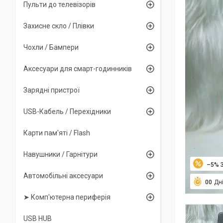
Пульти до телевізорів
Захисне скло / Плівки
Чохли / Бампери
Аксесуари для смарт-годинників
Зарядні пристрої
USB-Кабель / Перехідники
Карти пам'яті / Flash
Навушники / Гарнітури
–5%
Автомобільні аксесуари
0
0
Дн
➤ Комп'ютерна периферія
USB HUB