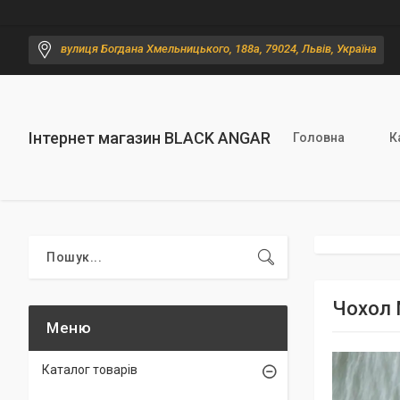
вулиця Богдана Хмельницького, 188а, 79024, Львів, Україна
Інтернет магазин BLACK ANGAR
Головна
К
Чохол 
Каталог товарів