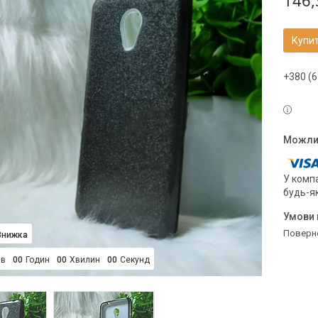
146,
Купи
+380 (6
У компа
будь-я
поверн
ів
0
0
Годин
0
0
Хвилин
0
0
Секунд