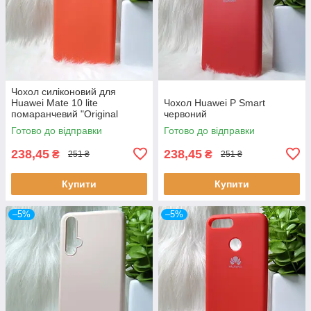
Чохол силіконовий для
Huawei Mate 10 lite
Чохол Huawei P Smart
помаранчевий "Original
червоний
Silicone case"
Готово до відправки
Готово до відправки
238,45
238,45
₴
₴
251 ₴
251 ₴
Купити
Купити
–5%
–5%