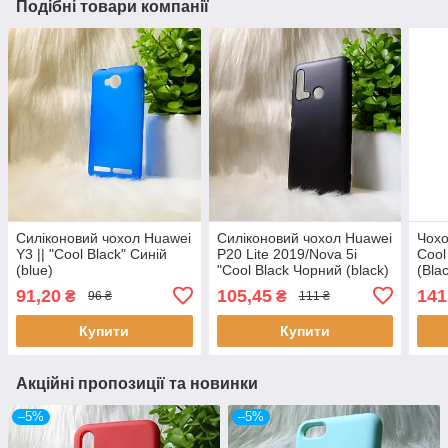
Подібні товари компанії
Силіконовий чохол Huawei
Силіконовий чохол Huawei
Чохо
Y3 || "Cool Black" Синій
P20 Lite 2019/Nova 5i
Cool
(blue)
"Cool Black Чорний (black)
(Bla
91,20
105,45
141
₴
₴
96 ₴
111 ₴
Купити
Купити
Акційні пропозиції та новинки
–5%
–5%