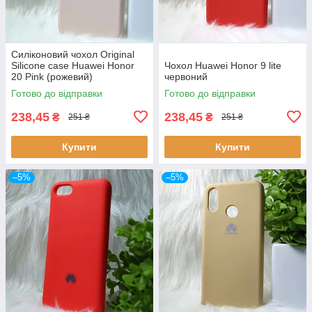
Силіконовий чохол Original
Silicone case Huawei Honor
Чохол Huawei Honor 9 lite
20 Pink (рожевий)
червоний
Готово до відправки
Готово до відправки
238,45
238,45
₴
₴
251 ₴
251 ₴
Купити
Купити
–5%
–5%