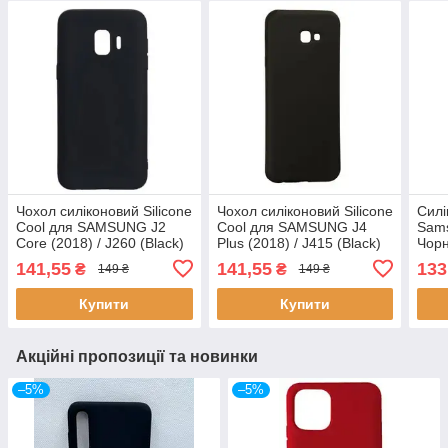
Чохол силіконовий Silicone
Чохол силіконовий Silicone
Силі
Cool для SAMSUNG J2
Cool для SAMSUNG J4
Sams
Core (2018) / J260 (Black)
Plus (2018) / J415 (Black)
Чорн
141,55
141,55
133
₴
₴
149 ₴
149 ₴
Купити
Купити
Акційні пропозиції та новинки
–5%
–5%