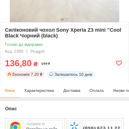
Силіконовий чохол Sony Xperia Z3 mini "Cool
Black Чорний (black)
Готово до відправки
Код: 2388
Роздріб
136,80
₴
144 ₴
Економія
7.20 ₴
Залишилось
10 днів
Опис
Характеристики
Доставка
Оплата
Умови п
Опис