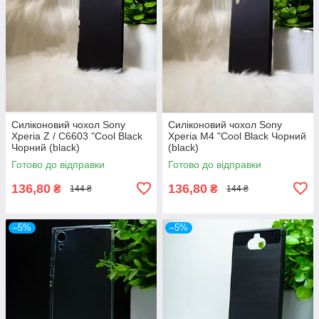
Силіконовий чохол Sony
Силіконовий чохол Sony
Xperia Z / C6603 "Cool Black
Xperia M4 "Cool Black Чорний
Чорний (black)
(black)
Готово до відправки
Готово до відправки
136,80
136,80
₴
₴
144 ₴
144 ₴
–5%
–5%