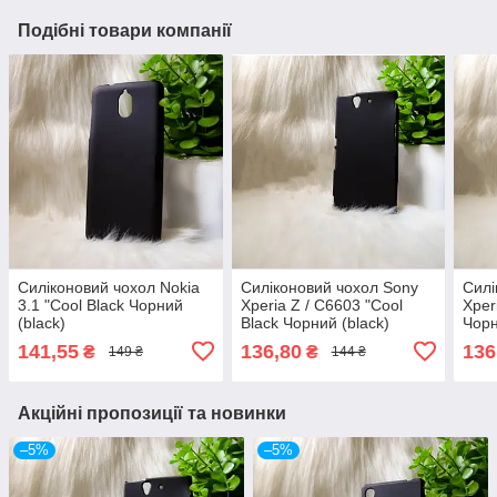
Подібні товари компанії
Силіконовий чохол Nokia
Силіконовий чохол Sony
Силі
3.1 "Cool Black Чорний
Xperia Z / C6603 "Cool
Xper
(black)
Black Чорний (black)
Чорн
141,55
136,80
136
₴
₴
149 ₴
144 ₴
Акційні пропозиції та новинки
–5%
–5%