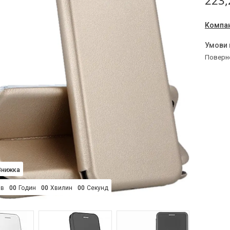
223,
Компан
поверн
ів
0
0
Годин
0
0
Хвилин
0
0
Секунд