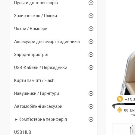
Пульти до телевізорів
Захисне скло / Плівки
Чохли / Бампери
Аксесуари для смарт-годинників
Зарядні пристрої
USB-Кабель / Перехідники
Карти пам'яті / Flash
Навушники / Гарнітури
–5%
Автомобільні аксесуари
0
0
Дн
➤ Комп'ютерна периферія
USB HUB