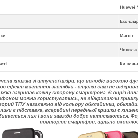
Huawei 
Еко-шкір
бки
Магніт
Чохол-к
сті
Кишеньк
чена книжка зі штучної шкіри, що володіє високою фу
є ефект магнітної застібки - стулки самі не відкрива
нижка закриває кожну сторону смартфона. Є виріз дина
фоном можна користуватись, не відкриваючи кришку
зорий ТПУ незалежно від кольору обкладинки, обкладин
ишки є підставка, всередині передньої кришки є кишеня
бивається пил і вони завжди добре натискаються. Фор
повторює смартфон, щільно охоплює