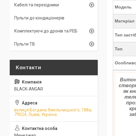
Кабелі та перехідники
Модель
Пульти до кондиціонерів
Матеріал
Комплектуючі до дронів та РЕБ
Тип засті
Пульти ТВ
Тип
Особливо
Витон
створю
BLACK-ANGAR
як к
теле
про
кр
вулиця Богдана Хмельницького, 188а,
за
79024, Львів, Україна
Менеджер