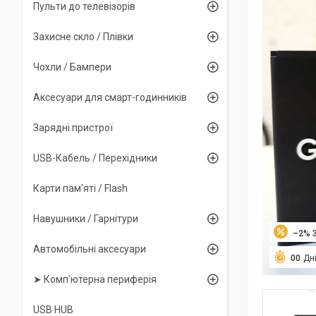
Пульти до телевізорів
Захисне скло / Плівки
Чохли / Бампери
Аксесуари для смарт-годинників
Зарядні пристрої
USB-Кабель / Перехідники
Карти пам'яті / Flash
Навушники / Гарнітури
–2%
Автомобільні аксесуари
0
0
Дн
➤ Комп'ютерна периферія
USB HUB