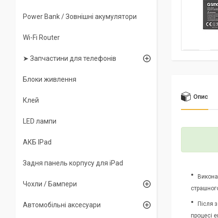
Power Bank / Зовнішні акумулятори
Wi-Fi Router
➤ Запчастини для телефонів
Блоки живлення
Опис
Клей
LED лампи
АКБ IPad
Задня панель корпусу для iPad
Викон
Чохли / Бампери
страшного
Після 
Автомобільні аксесуари
процесі е