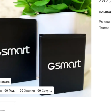
282,
Компан
поверн
ів
0
0
Годин
0
0
Хвилин
0
0
Секунд