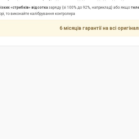
різких «стрибків» відсотка
заряду (зі 100% до 92%, наприклад) або якщо
тел
рі, то виконайте калібрування контролера
6 місяців гарантії на всі оригіна