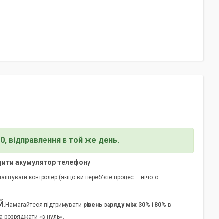
00, відправлення в той же день.
ядити акумулятор телефону
лаштувати контролер (якщо ви переб'єте процес – нічого
й
.
Намагайтеся підтримувати
рівень заряду між 30% і 80%
в
а розряджати «в нуль».