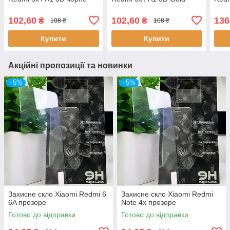
102,60
102,60
136
₴
₴
108 ₴
108 ₴
Купити
Купити
Акційні пропозиції та новинки
–5%
–5%
Захисне скло Xiaomi Redmi 6
Захисне скло Xiaomi Redmi
6A прозоре
Note 4x прозоре
Готово до відправки
Готово до відправки