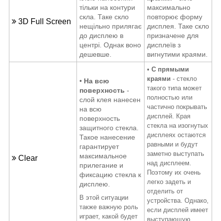
тільки на контури
максимально
скла. Таке скло
повторює форму
3D Full Screen
нещільно прилягає
дисплея. Таке скло
до дисплею в
призначене для
центрі. Однак воно
дисплеїв з
дешевше.
вигнутими краями.
•
С прямыми
краями
- стекло
•
На всю
такого типа может
поверхность
-
полностью или
слой клея нанесен
частично покрывать
на всю
дисплей. Края
поверхность
стекла на изогнутых
защитного стекла.
дисплеях остаются
Такое нанесение
равными и будут
гарантирует
заметно выступать
максимальное
Clear
над дисплеем.
прилегание и
Поэтому их очень
фиксацию стекла к
легко задеть и
дисплею.
отделить от
В этой ситуации
устройства. Однако,
также важную роль
если дисплей имеет
играет, какой будет
выступающую