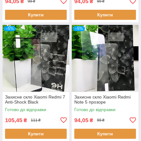
94,05
94,05
₴
₴
99 ₴
99 ₴
Купити
Купити
–5%
–5%
Захисне скло Xiaomi Redmi 7
Захисне скло Xiaomi Redmi
Anti-Shock Black
Note 5 прозоре
Готово до відправки
Готово до відправки
105,45
94,05
₴
₴
111 ₴
99 ₴
Купити
Купити