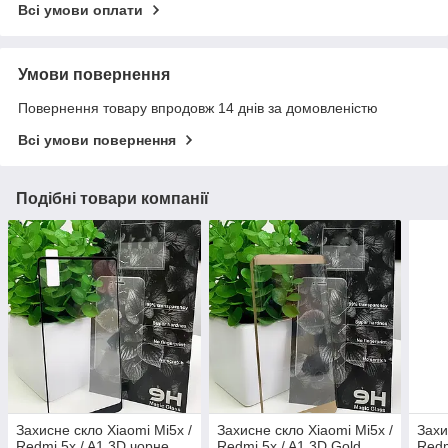
Всі умови оплати
Умови повернення
Повернення товару впродовж 14 днів за домовленістю
Всі умови повернення
Подібні товари компанії
Захисне скло Xiaomi Mi5x /
Захисне скло Xiaomi Mi5x /
Захи
Redmi 5x / A1 3D чорне
Redmi 5x / A1 3D Gold
Redm