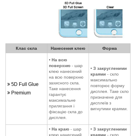
Клас скла
Нанесення клею
Форма
•
На всю
поверхню
- шар
•
З закругленими
клею нанесений
краями
- скло
на всю поверхню
максимально
захисного скла.
5D Full Glue
повторює форму
Таке нанесення
дисплея. Таке скло
Premium
гарантує
призначене для
максимальне
дисплеїв з
прилягання і
вигнутими краями.
фіксацію скла до
дисплея.
•
На краю
- шар
•
З закругленими
клею нанесений
краями
- скло