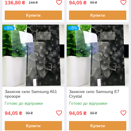
136,80
94,05
₴
₴
144 ₴
99 ₴
Купити
Купити
–5%
–5%
Захисне скло Samsung A51
Захисне скло Samsung E7
прозоре
Crystal
Готово до відправки
Готово до відправки
94,05
94,05
₴
₴
99 ₴
99 ₴
Купити
Купити