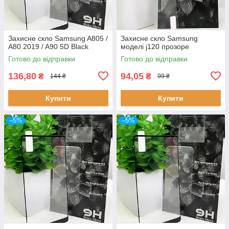
Захисне скло Samsung A805 /
Захисне скло Samsung
A80 2019 / A90 5D Black
моделі j120 прозоре
Готово до відправки
Готово до відправки
136,80
94,05
₴
₴
144 ₴
99 ₴
Купити
Купити
–5%
–5%