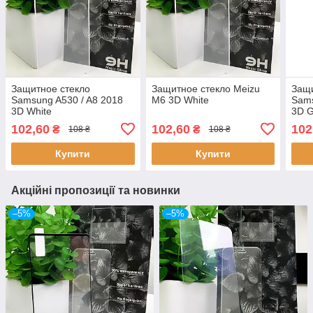
Защитное стекло
Защитное стекло Meizu
Защи
Samsung A530 / A8 2018
M6 3D White
Sams
3D White
3D G
102,60
102,60
102
₴
₴
108 ₴
108 ₴
Купити
Купити
Акційні пропозиції та новинки
–5%
–5%