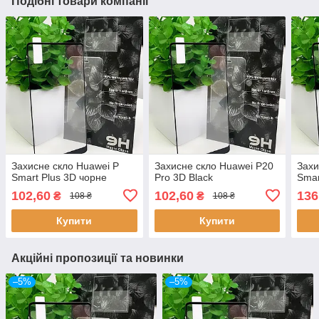
Подібні товари компанії
Захисне скло Huawei P
Захисне скло Huawei P20
Захи
Smart Plus 3D чорне
Pro 3D Black
Smar
102,60
102,60
136
₴
₴
108 ₴
108 ₴
Купити
Купити
Акційні пропозиції та новинки
–5%
–5%