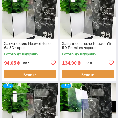
Захисне скло Huawei Honor
Защитное стекло Huawei Y5
6a 3D чорне
5D Premium черное
Готово до відправки
Готово до відправки
94,05
134,90
₴
₴
99 ₴
142 ₴
Купити
Купити
–5%
–5%