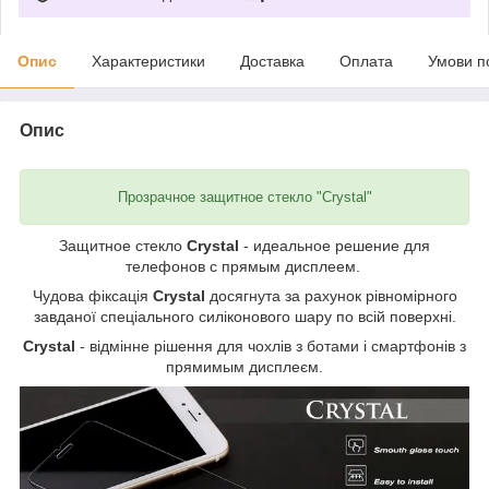
Опис
Характеристики
Доставка
Оплата
Умови п
Опис
Прозрачное защитное стекло "Crystal"
Защитное стекло
Crystal
- идеальное решение для
телефонов с прямым дисплеем.
Чудова фіксація
Crystal
досягнута за рахунок рівномірного
завданої спеціального силіконового шару по всій поверхні.
Crystal
- відмінне рішення для чохлів з ботами і смартфонів з
прямимым дисплеєм.