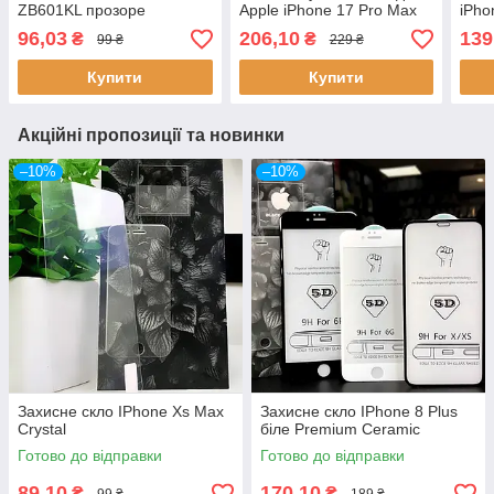
ZB601KL прозоре
Apple iPhone 17 Pro Max
iPho
(Чорний)
пак)
96,03
206,10
139
₴
₴
99 ₴
229 ₴
Купити
Купити
Акційні пропозиції та новинки
–10%
–10%
Захисне скло IPhone Xs Max
Захисне скло IPhone 8 Plus
Crystal
біле Premium Ceramic
Готово до відправки
Готово до відправки
89,10
170,10
₴
₴
99 ₴
189 ₴