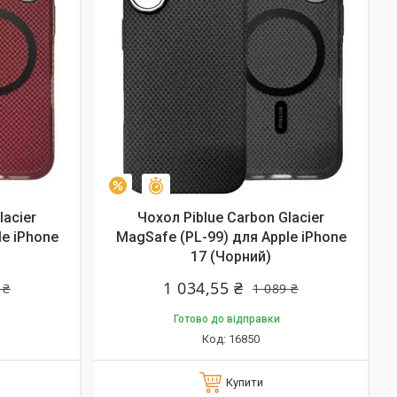
Залишилось 9 днів
–5%
lacier
Чохол Piblue Carbon Glacier
le iPhone
MagSafe (PL-99) для Apple iPhone
17 (Чорний)
1 034,55 ₴
 ₴
1 089 ₴
Готово до відправки
16850
Купити