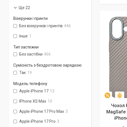
Ще 22
Візерунки і принти
Без візерунків і принтів
446
Інше
1
Тип застежки
Без застібки
466
Сумісність з бездротовою зарядкою
Так
19
Модель телефону
Apple iPhone 17
13
З
–5%
IPhone XS Max
10
Чохол P
Apple iPhone 17 Pro Max
3
MagSafe 
iPhon
Apple iPhone 17 Pro
3