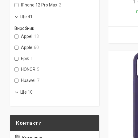
1
IPhone 12 Pro Max
2
Г
Ще 41
Виробник
Appel
13
Apple
60
Epik
1
HONOR
5
Huawei
7
Ще 10