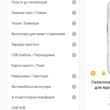
Пульти до телевізорів
Захисне скло / Плівки
Чохли / Бампери
Аксесуари для смарт-годинників
Зарядні пристрої
USB-Кабель / Перехідники
Карти пам'яті / Flash
З
–5%
Навушники / Гарнітури
Силіконо
Автомобільні аксесуари
для App
➤ Комп'ютерна периферія
Г
USB HUB