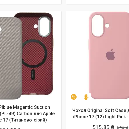
алишилось 9 днів
Залишилось 9 днів
–5%
iblue Magentic Suction
Чохол Original Soft Case 
(PL-49) Carbon для Apple
iPhone 17 (12) Light Pink -
e 17 (Титаново-сірий)
515,85 ₴
543 ₴