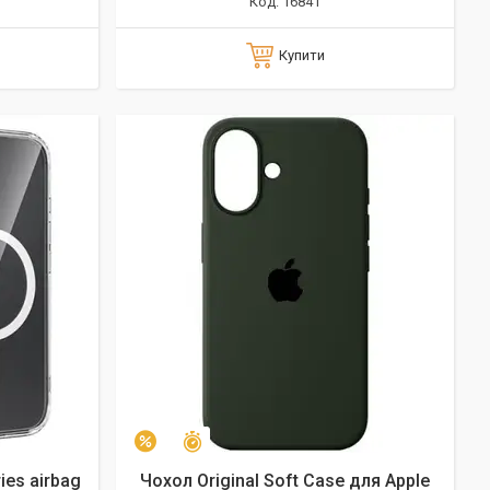
16841
Купити
Залишилось 9 днів
–5%
ies airbag
Чохол Original Soft Case для Apple