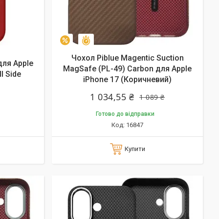
Залишилось 9 днів
–5%
Чохол Piblue Magentic Suction
для Apple
MagSafe (PL-49) Carbon для Apple
l Side
iPhone 17 (Коричневий)
1 034,55 ₴
1 089 ₴
Готово до відправки
16847
Купити