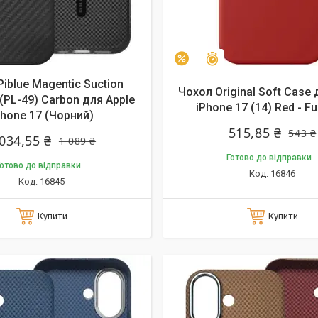
алишилось 9 днів
Залишилось 9 днів
–5%
iblue Magentic Suction
Чохол Original Soft Case 
(PL-49) Carbon для Apple
iPhone 17 (14) Red - Ful
Phone 17 (Чорний)
515,85 ₴
543 ₴
 034,55 ₴
1 089 ₴
Готово до відправки
отово до відправки
16846
16845
Купити
Купити