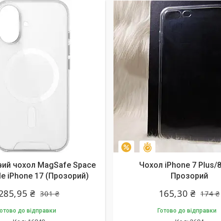
алишилось 9 днів
Залишилось 9 днів
–5%
вий чохол MagSafe Space
Чохол iPhone 7 Plus/8
le iPhone 17 (Прозорий)
Прозорий
285,95 ₴
165,30 ₴
301 ₴
174 ₴
отово до відправки
Готово до відправки