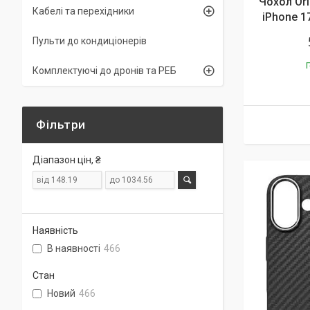
Чохол Ori
Кабелі та перехідники
iPhone 17
Пульти до кондиціонерів
Г
Комплектуючі до дронів та РЕБ
Фільтри
Діапазон цін, ₴
Наявність
В наявності
466
Стан
Новий
466