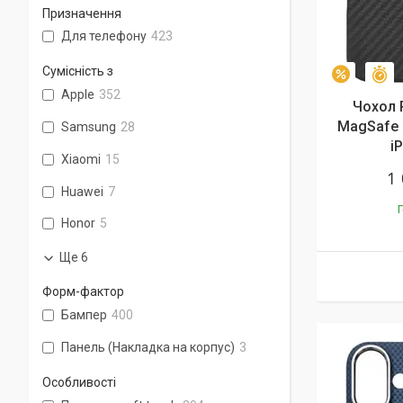
Призначення
Для телефону
423
Сумісність з
З
–5%
Apple
352
Чохол P
MagSafe 
Samsung
28
i
Xiaomi
15
1
Huawei
7
Г
Honor
5
Ще 6
Форм-фактор
Бампер
400
Панель (Накладка на корпус)
3
Особливості