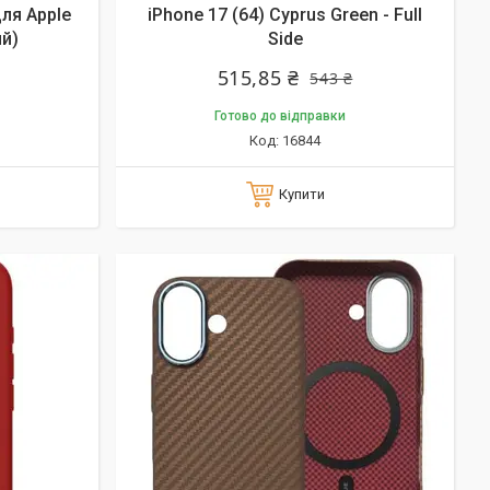
 для Apple
iPhone 17 (64) Cyprus Green - Full
ий)
Side
515,85 ₴
543 ₴
Готово до відправки
16844
Купити