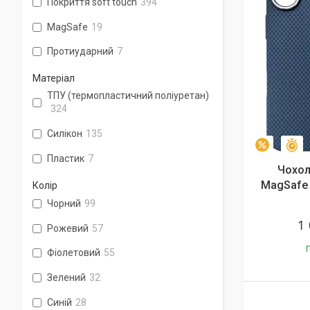
Покриття soft touch
394
MagSafe
19
Протиударний
7
Матеріал
ТПУ (термопластичний поліуретан)
324
Силікон
135
З
–5%
Пластик
7
Чохол 
MagSafe 
Колір
Чорний
99
1
Рожевий
57
Г
Фіолетовий
55
Зелений
32
Синій
28