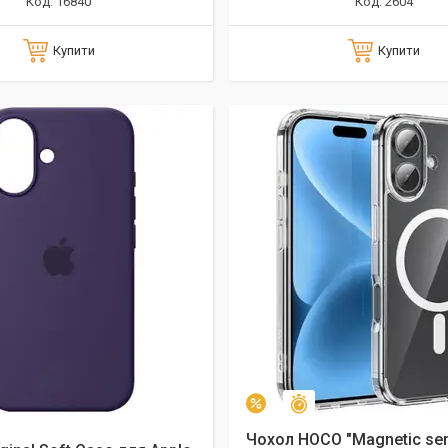
16840
2604
Купити
Купити
алишилось 9 днів
Залишилось 9 днів
–5%
Чохол HOCO "Magnetic ser