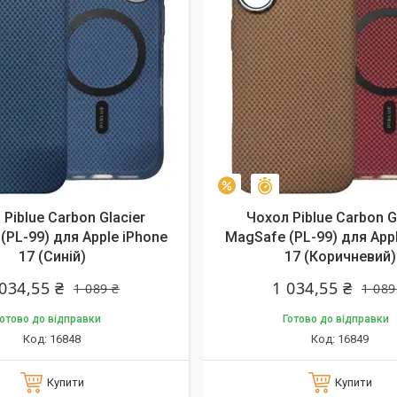
алишилось 9 днів
Залишилось 9 днів
–5%
Piblue Carbon Glacier
Чохол Piblue Carbon G
(PL-99) для Apple iPhone
MagSafe (PL-99) для App
17 (Синій)
17 (Коричневий)
 034,55 ₴
1 034,55 ₴
1 089 ₴
1 089
отово до відправки
Готово до відправки
16848
16849
Купити
Купити