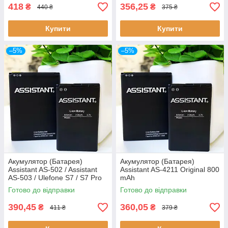
418
356,25
₴
₴
440 ₴
375 ₴
Купити
Купити
–5%
–5%
Акумулятор (Батарея)
Акумулятор (Батарея)
Assistant AS-502 / Assistant
Assistant AS-4211 Original 800
AS-503 / Ulefone S7 / S7 Pro
mAh
original 2500mAh
Готово до відправки
Готово до відправки
390,45
360,05
₴
₴
411 ₴
379 ₴